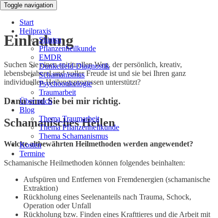
Toggle navigation
Start
Heilpraxis
Einladung
Shiatsu
Pflanzenheilkunde
EMDR
Suchen Sie einen spirituellen Weg, der persönlich, kreativ,
Dunkelfeld-Diagnostik
lebensbejahend und voller Freude ist und sie bei Ihren ganz
Schamanismus
individuellen Heilungsprozessen unterstützt?
Psychoonkologie
Traumarbeit
Dann sind Sie bei mir richtig.
Über mich
Blog
Thema Traumarbeit
Schamanisches Heilen
Thema Pflanzenheilkunde
Thema Schamanismus
Welche altbewährten Heilmethoden werden angewendet?
Kosten
Termine
Schamanische Heilmethoden können folgendes beinhalten:
Aufspüren und Entfernen von Fremdenergien (schamanische
Extraktion)
Rückholung eines Seelenanteils nach Trauma, Schock,
Operation oder Unfall
Rückholung bzw. Finden eines Krafttieres und die Arbeit mit