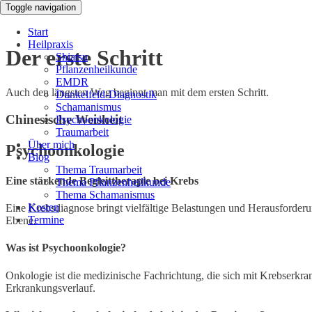
Toggle navigation
Start
Heilpraxis
Der erste Schritt
Shiatsu
Pflanzenheilkunde
EMDR
Auch den längsten Weg beginnt man mit dem ersten Schritt.
Dunkelfeld-Diagnostik
Schamanismus
Chinesische Weisheit
Psychoonkologie
Traumarbeit
Über mich
Psychoonkologie
Blog
Thema Traumarbeit
Eine stärkende Begleittherapie bei Krebs
Thema Pflanzenheilkunde
Thema Schamanismus
Kosten
Eine Krebsdiagnose bringt vielfältige Belastungen und Herausforderu
Termine
Ebene.
Was ist Psychoonkologie?
Onkologie ist die medizinische Fachrichtung, die sich mit Krebserk
Erkrankungsverlauf.