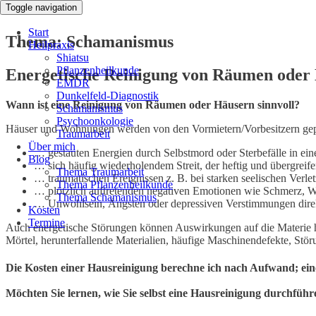
Toggle navigation
Start
Thema: Schamanismus
Heilpraxis
Shiatsu
Pflanzenheilkunde
Energetische Reinigung von Räumen oder
EMDR
Dunkelfeld-Diagnostik
Wann ist eine Reinigung von Räumen oder Häusern sinnvoll?
Schamanismus
Psychoonkologie
Häuser und Wohnungen werden von den Vormietern/Vorbesitzern geprä
Traumarbeit
Über mich
… gestauten Energien durch Selbstmord oder Sterbefälle in ei
Blog
… sich häufig wiederholendem Streit, der heftig und übergreifen
Thema Traumarbeit
… traumatischen Ereignissen z. B. bei starken seelischen Verl
Thema Pflanzenheilkunde
… plötzlich auftretenden negativen Emotionen wie Schmerz, W
Thema Schamanismus
… Unwohlsein, Ängsten oder depressiven Verstimmungen direk
Kosten
Termine
Auch energetische Störungen können Auswirkungen auf die Materie ha
Mörtel, herunterfallende Materialien, häufige Maschinendefekte, Stör
Die Kosten einer Hausreinigung berechne ich nach Aufwand; eine 
Möchten Sie lernen, wie Sie selbst eine Hausreinigung durchfüh