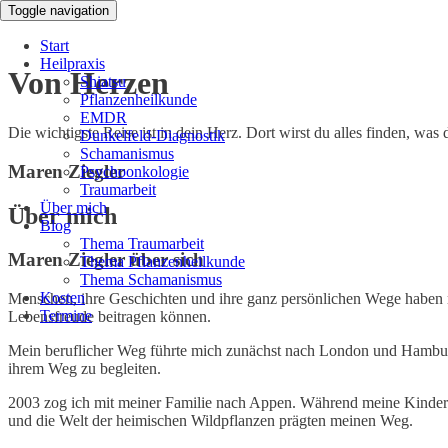
Toggle navigation
Start
Heilpraxis
Von Herzen
Shiatsu
Pflanzenheilkunde
EMDR
Die wichtigste Reise ist in dein Herz. Dort wirst du alles finden, was
Dunkelfeld-Diagnostik
Schamanismus
Maren Ziegler
Psychoonkologie
Traumarbeit
Über mich
Über mich
Blog
Thema Traumarbeit
Maren Ziegler über sich
Thema Pflanzenheilkunde
Thema Schamanismus
Kosten
Menschen, ihre Geschichten und ihre ganz persönlichen Wege haben 
Termine
Lebensfreude beitragen können.
Mein beruflicher Weg führte mich zunächst nach London und Hamburg
ihrem Weg zu begleiten.
2003 zog ich mit meiner Familie nach Appen. Während meine Kinder h
und die Welt der heimischen Wildpflanzen prägten meinen Weg.