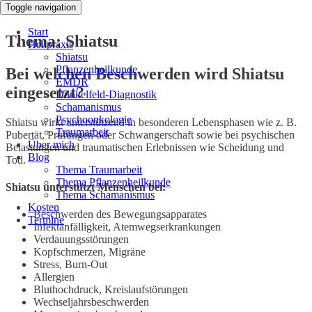
Toggle navigation
Start
Thema: Shiatsu
Heilpraxis
Shiatsu
Pflanzenheilkunde
Bei welchen Beschwerden wird Shiatsu
EMDR
eingesetzt?
Dunkelfeld-Diagnostik
Schamanismus
Psychoonkologie
Shiatsu wirkt unterstützend in besonderen Lebensphasen wie z. B.
Traumarbeit
Pubertät, Prüfungen oder Schwangerschaft sowie bei psychischen
Über mich
Belastungen und traumatischen Erlebnissen wie Scheidung und
Blog
Tod.
Thema Traumarbeit
Thema Pflanzenheilkunde
Shiatsu unterstützt Menschen bei:
Thema Schamanismus
Kosten
Beschwerden des Bewegungsapparates
Termine
Infektanfälligkeit, Atemwegserkrankungen
Verdauungsstörungen
Kopfschmerzen, Migräne
Stress, Burn-Out
Allergien
Bluthochdruck, Kreislaufstörungen
Wechseljahrsbeschwerden