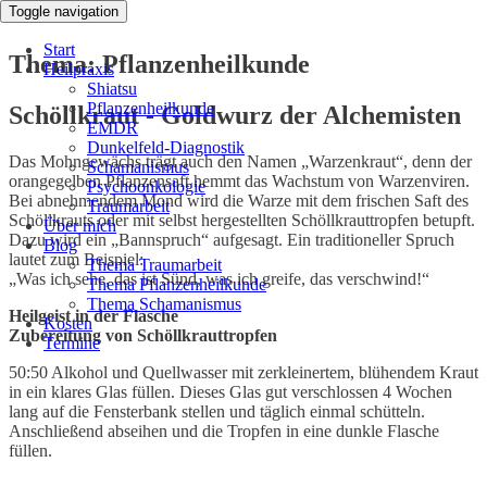
Toggle navigation
Start
Thema: Pflanzenheilkunde
Heilpraxis
Shiatsu
Pflanzenheilkunde
Schöllkraut - Goldwurz der Alchemisten
EMDR
Dunkelfeld-Diagnostik
Das Mohngewächs trägt auch den Namen „Warzenkraut“, denn der
Schamanismus
orangegelben Pflanzensaft hemmt das Wachstum von Warzenviren.
Psychoonkologie
Bei abnehmendem Mond wird die Warze mit dem frischen Saft des
Traumarbeit
Schöllkrauts oder mit selbst hergestellten Schöllkrauttropfen betupft.
Über mich
Dazu wird ein „Bannspruch“ aufgesagt. Ein traditioneller Spruch
Blog
lautet zum Beispiel:
Thema Traumarbeit
„Was ich sehe, das ist Sünd, was ich greife, das verschwind!“
Thema Pflanzenheilkunde
Thema Schamanismus
Heilgeist in der Flasche
Kosten
Zubereitung von Schöllkrauttropfen
Termine
50:50 Alkohol und Quellwasser mit zerkleinertem, blühendem Kraut
in ein klares Glas füllen. Dieses Glas gut verschlossen 4 Wochen
lang auf die Fensterbank stellen und täglich einmal schütteln.
Anschließend abseihen und die Tropfen in eine dunkle Flasche
füllen.